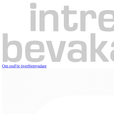
Om oss
För överförmyndare