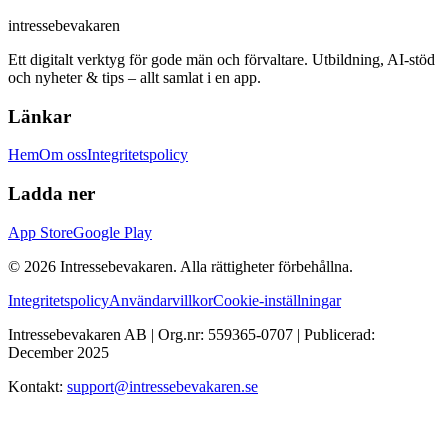
intressebevakaren
Ett digitalt verktyg för gode män och förvaltare. Utbildning, AI-stöd
och nyheter & tips – allt samlat i en app.
Länkar
Hem
Om oss
Integritetspolicy
Ladda ner
App Store
Google Play
©
2026
Intressebevakaren. Alla rättigheter förbehållna.
Integritetspolicy
Användarvillkor
Cookie-inställningar
Intressebevakaren AB | Org.nr: 559365-0707 | Publicerad:
December 2025
Kontakt:
support@intressebevakaren.se